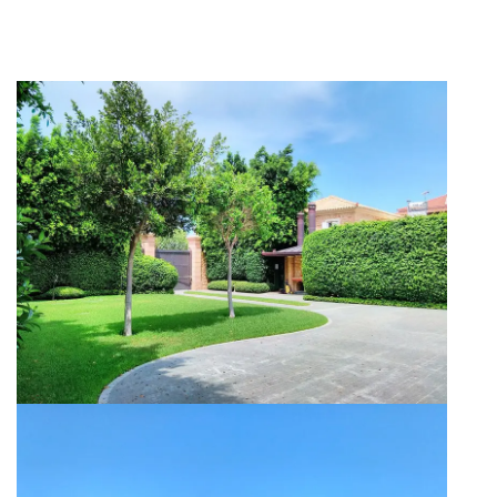
Κήπος Βίλας στη Μεσσηνία