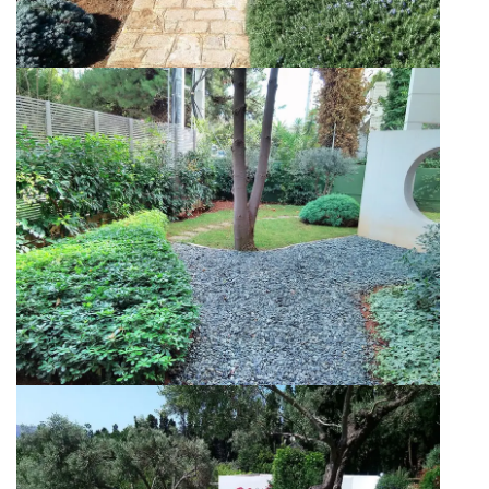
Κήπος Βίλας στο Παλαιό Ψυχικό