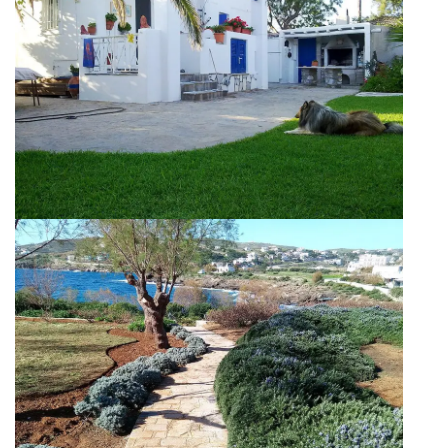
Εγκατάσταση χλοοτάπητα Paspalum σε
Εξοχική κατοικία στην Πάρο
Λεπτομέρειες Κήπου Εξοχικής Βίλας
στις Κυκλάδες