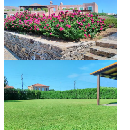
Κήπος Εξοχικής Βίλας στη Σύρο
Εγκατάσταση χλοοτάπητα Paspalum σε
Εξοχική κατοικία στο Βραχάτι Κορινθίας